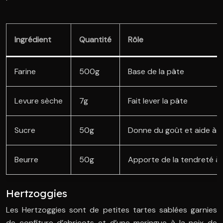
Ingrédient
Quantité
Rôle
Farine
500g
Base de la pâte
Levure sèche
7g
Fait lever la pâte
Sucre
50g
Donne du goût et aide à l
Beurre
50g
Apporte de la tendreté à 
Hertzoggies
Les Hertzoggies sont de petites tartes sablées garnies
de confiture d’abricots et d’une meringue à la noix de