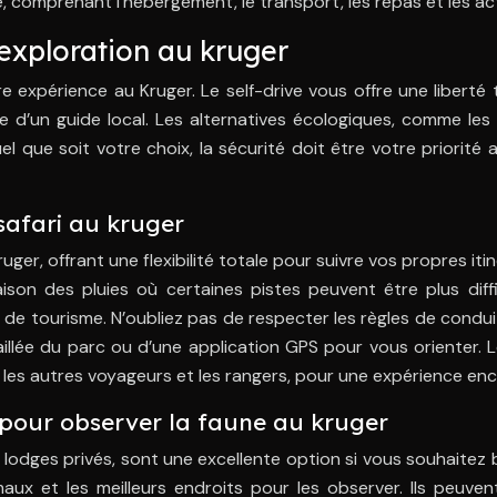
comprenant l’hébergement, le transport, les repas et les act
exploration au kruger
expérience au Kruger. Le self-drive vous offre une liberté 
se d’un guide local. Les alternatives écologiques, comme les
el que soit votre choix, la sécurité doit être votre priorit
safari au kruger
Kruger, offrant une flexibilité totale pour suivre vos propres it
n des pluies où certaines pistes peuvent être plus diffic
de tourisme. N’oubliez pas de respecter les règles de conduit
illée du parc ou d’une application GPS pour vous orienter. L
s autres voyageurs et les rangers, pour une expérience enco
ce pour observer la faune au kruger
lodges privés, sont une excellente option si vous souhaitez bé
aux et les meilleurs endroits pour les observer. Ils peuve