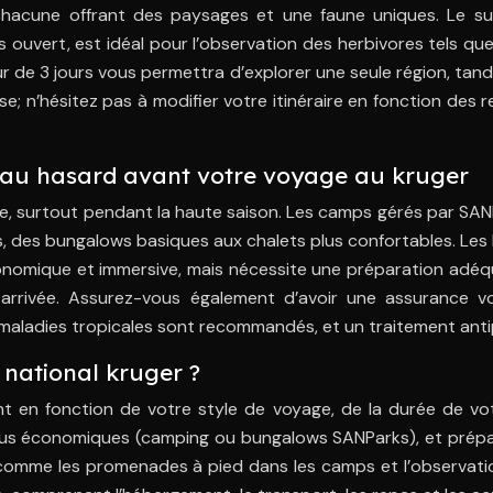
, chacune offrant des paysages et une faune uniques. Le su
s ouvert, est idéal pour l’observation des herbivores tels que 
ur de 3 jours vous permettra d’explorer une seule région, tand
mise; n’hésitez pas à modifier votre itinéraire en fonction des
ien au hasard avant votre voyage au kruger
, surtout pendant la haute saison. Les camps gérés par SANPar
, des bungalows basiques aux chalets plus confortables. Les
onomique et immersive, mais nécessite une préparation adéq
arrivée. Assurez-vous également d’avoir une assurance v
s maladies tropicales sont recommandés, et un traitement ant
 national kruger ?
nt en fonction de votre style de voyage, de la durée de v
lus économiques (camping ou bungalows SANParks), et prépa
 comme les promenades à pied dans les camps et l’observatio