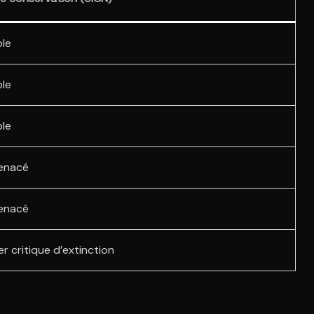
ble
ble
ble
enacé
enacé
r critique d’extinction