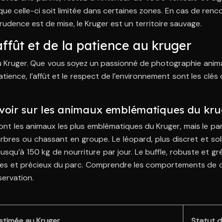
e celle-ci soit limitée dans certaines zones. En cas de renc
udence est de mise, le Kruger est un territoire sauvage.
affût et de la patience au kruger
au Kruger. Que vous soyez un passionné de photographie anim
atience, l’affût et le respect de l’environnement sont les clé
t savoir sur les animaux emblématiques du kr
) sont les animaux les plus emblématiques du Kruger, mais le par
bres ou chassant en groupe. Le léopard, plus discret et solit
u’à 150 kg de nourriture par jour. Le buffle, robuste et gré
ares et précieux du parc. Comprendre les comportements de c
servation.
stimée au Kruger
Statut d