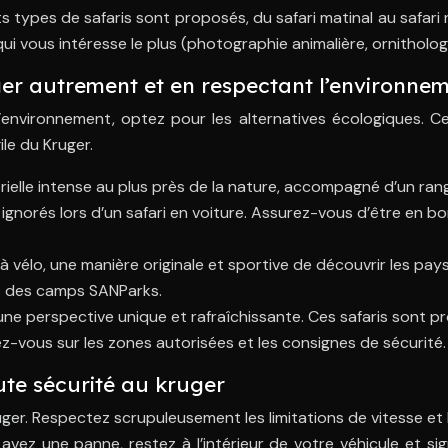
ts types de safaris sont proposés, du safari matinal au safari n
qui vous intéresse le plus (photographie animalière, ornitholog
uger autrement et en respectant l’environne
’environnement, optez pour les alternatives écologiques. C
ile du Kruger.
rielle intense au plus près de la nature, accompagné d’un ran
ignorés lors d’un safari en voiture. Assurez-vous d’être en b
élo, une manière originale et sportive de découvrir les paysa
rès des camps SANParks.
, une perspective unique et rafraîchissante. Ces safaris sont 
z-vous sur les zones autorisées et les consignes de sécurité.
ute sécurité au kruger
ger. Respectez scrupuleusement les limitations de vitesse et 
vez une panne, restez à l’intérieur de votre véhicule et si