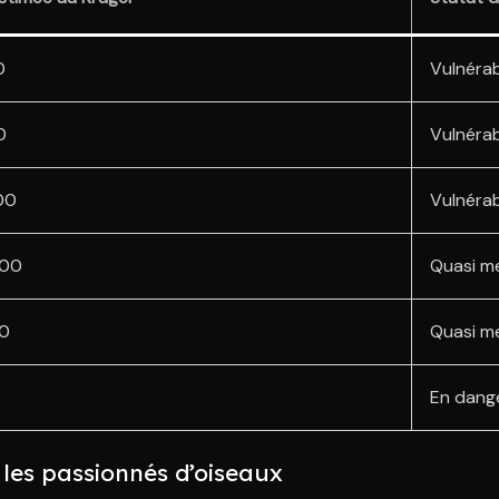
0
Vulnéra
0
Vulnéra
00
Vulnéra
000
Quasi m
00
Quasi m
En dange
 les passionnés d’oiseaux