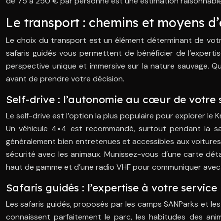
de 75 à 250 € par personne est une estimation raisonnable, 
Le transport : chemins et moyens d’
Le choix du transport est un élément déterminant de votre 
safaris guidés vous permettent de bénéficier de l’experti
perspective unique et immersive sur la nature sauvage. Qu
avant de prendre votre décision.
Self-drive : l’autonomie au cœur de votre 
Le self-drive est l’option la plus populaire pour explorer le 
Un véhicule 4×4 est recommandé, surtout pendant la saiso
généralement bien entretenues et accessibles aux voitures 
sécurité avec les animaux. Munissez-vous d’une carte déta
haut de gamme et d’une radio VHF pour communiquer avec le
Safaris guidés : l’expertise à votre servi
Les safaris guidés, proposés par les camps SANParks et les 
connaissent parfaitement le parc, les habitudes des anim